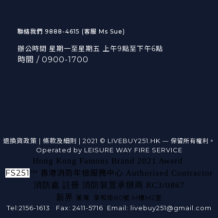
聯絡我們 9888-4615 (客服 Ms Sue)
辦公時間 星期一至星期五 上午9點至下午6點
時間 / 0900-1700
退換貨政策 |
條款及細則
| 2021 © LIVEBUY251.HK
— 保留所有權利。
Operated by LEISURE WAY FIRE SERVICE
Hong Kong Famous Brand 2021 Award
FS251
™
香港消防年檢服務中心
Authorised Contractor
消防處 註冊 消防裝置承辦商 RC3/0867
新界
荃灣 享和街60號 M樓M2室
Tel:2156-1613 Fax: 2411-5716 Email: livebuy251@gmail.com